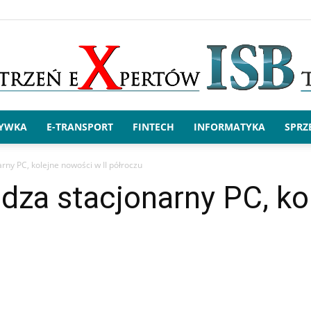
RYWKA
E-TRANSPORT
FINTECH
INFORMATYKA
SPRZ
x.ISBtech
ny PC, kolejne nowości w II półroczu
za stacjonarny PC, ko