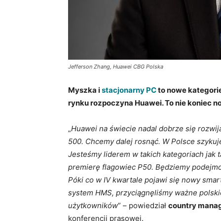
Jefferson Zhang, Huawei CBG Polska
Myszka i
stacjonarny PC
to nowe kategorie
rynku rozpoczyna Huawei. To nie koniec no
„
Huawei na świecie nadal dobrze się rozwij
500. Chcemy dalej rosnąć. W Polsce szykuj
Jesteśmy liderem w takich kategoriach jak t
premierę flagowiec P50. Będziemy podejmow
Póki co w IV kwartale pojawi się nowy sma
system HMS, przyciągnęliśmy ważne polskie 
użytkowników
” – powiedział
country manag
konferencji prasowej.