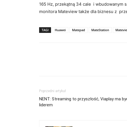
165 Hz, przekątną 34 cale i wbudowanym 
monitora Mateview także dla biznesu z prze
TAGI
Huawei
Matepad
MateStation
Matevi
Poprzedni artykuł
NENT: Streaming to przyszłość, Viaplay ma by
liderem