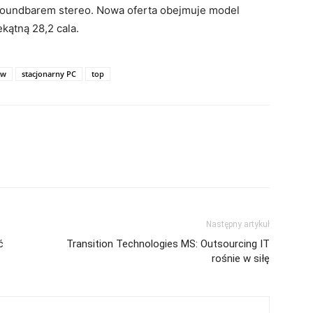
soundbarem stereo. Nowa oferta obejmuje model
kątną 28,2 cala.
ew
stacjonarny PC
top
Następny artykuł
ć
Transition Technologies MS: Outsourcing IT
rośnie w siłę