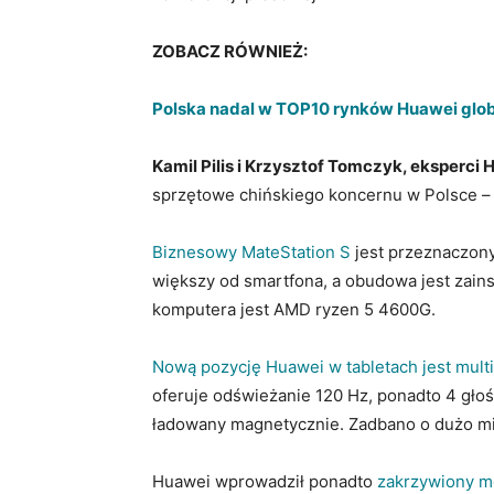
ZOBACZ RÓWNIEŻ:
Polska nadal w TOP10 rynków Huawei glob
Kamil Pilis i Krzysztof Tomczyk, eksperci
sprzętowe chińskiego koncernu w Polsce –
Biznesowy MateStation S
jest przeznaczony
większy od smartfona, a obudowa jest zai
komputera jest AMD ryzen 5 4600G.
Nową pozycję Huawei w tabletach jest mult
oferuje odświeżanie 120 Hz, ponadto 4 głośn
ładowany magnetycznie. Zadbano o dużo mi
Huawei wprowadził ponadto
zakrzywiony m