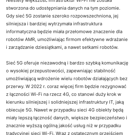
Niestety większość infrastruktur Wi-Fi nie została
stworzona do udostępniania danych na tym poziomie.
Gdy sieć 5G zostanie szeroko rozpowszechniona, jej
silniejsza i bardziej wytrzymała infrastruktura
informatyczna będzie miała przełomowe znaczenie dla
robotów AMR, umożliwiając firmom efektywne wdrażanie
i zarządzanie dziesiątkami, a nawet setkami robotów.
Sieć 5G oferuje niezawodną i bardzo szybką komunikację
o wysokiej przepustowości, zapewniając stabilność
umożliwiającą wdrożenie wielu robotów działających bez
przerwy. W 2022 r. coraz więcej firm będzie rezygnować
z łączności Wi-Fi na rzecz 4G, co stanowi duży krok w
kierunku silniejszej i solidniejszej infrastruktury IT, jaką
obiecuje 5G. Nawet w przypadku sieci 4G obiekty będą
miały lepszą łączność danych, większe bezpieczeństwo i
znacznie wyższą ogólną jakość usług niż w przypadku
tradycyjnej sieci Wi-Fi. Wraz z ostatecznym przejściem