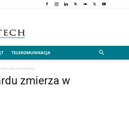
ĘT
TELEKOMUNIKACJA
 kierunku konsolidacji
ardu zmierza w