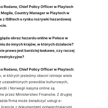
o Rodano, Chief Policy Officer w Playtech
 Mogiła, Country Manager w Playtech w
 z ISBtech o rynku rozrywki hazardowej
ecie.
ygląda obraz hazardu online w Polsce w
iu do innych krajów, w których działacie?
kie prawo jest bardziej łaskawe, czy raczej
 restrykcyjne?
o Rodano, Chief Policy Officer w Playtech
:
, w których jesteśmy obecni istnieje wiele
 z uzasadnionych powodów kulturowych,
andii i Norwegii kasyna online są
one przez Ministerstwo Finansów. Z drugiej
 każda firma może świadczyć usługi e-
 licencję z dokumentami potwierdzającymi,