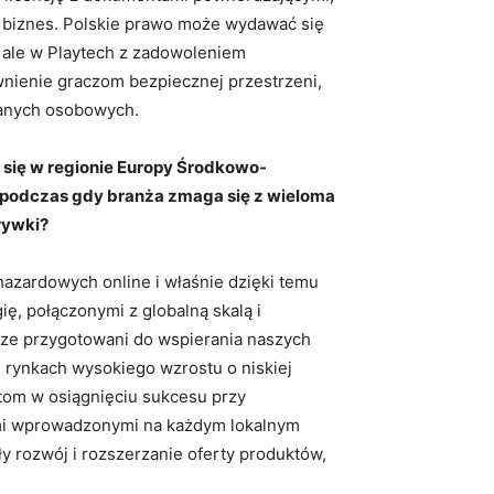
cy biznes. Polskie prawo może wydawać się
, ale w Playtech z zadowoleniem
wnienie graczom bezpiecznej przestrzeni,
danych osobowych.
h się w regionie Europy Środkowo-
, podczas gdy branża zmaga się z
wieloma
rywki?
hazardowych online i właśnie dzięki temu
ę, połączonymi z globalną skalą i
rze przygotowani do wspierania naszych
 rynkach wysokiego wzrostu o niskiej
ntom w osiągnięciu sukcesu przy
mi wprowadzonymi na każdym lokalnym
ły rozwój i rozszerzanie oferty produktów,