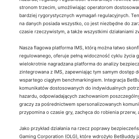
stronom trzecim, umożliwiając operatorom dostosowani
bardziej rygorystycznych wymagań regulacyjnych. Te
na danych posiada wszystko, co jest niezbędne do za
czasie rzeczywistym, a także wszystkimi działaniami 
Nasza flagowa platforma IMS, którą można łatwo skon
regulowanego, oferuje pełną widoczność cyklu życia 
wielokrotnie nagradzana platforma do analizy bezpiecz
zintegrowana z IMS, zapewniając tym samym dostęp
wspartego ciągłym benchmarkingiem. Integracja BetB
komunikatów dostosowanych do indywidualnych potrz
hazardu, odpowiadających zachowaniom poszczególnyc
graczy za pośrednictwem spersonalizowanych komunik
przypomina o czasie gry, zachęca do robienia przerw, 
Jako przykład działania na rzecz poprawy bezpieczeń
Gaming Corporation (OLG), które wdrożyło BetBuddy jak