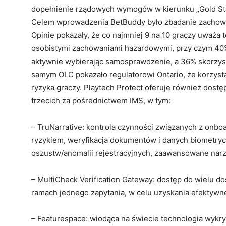
dopełnienie rządowych wymogów w kierunku „Gold St
Celem wprowadzenia BetBuddy było zbadanie zachowań
Opinie pokazały, że co najmniej 9 na 10 graczy uważa
osobistymi zachowaniami hazardowymi, przy czym 40%
aktywnie wybierając samosprawdzenie, a 36% skorzyst
samym OLC pokazało regulatorowi Ontario, że korzysta 
ryzyka graczy. Playtech Protect oferuje również dostęp
trzecich za pośrednictwem IMS, w tym:
– TruNarrative: kontrola czynności związanych z onbo
ryzykiem, weryfikacja dokumentów i danych biometry
oszustw/anomalii rejestracyjnych, zaawansowane narz
– MultiCheck Verification Gateway: dostęp do wielu d
ramach jednego zapytania, w celu uzyskania efektywn
– Featurespace: wiodąca na świecie technologia wykr