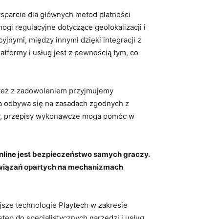
wsparcie dla głównych metod płatności
gi regulacyjne dotyczące geolokalizacji i
nymi, między innymi dzięki integracji z
atformy i usług jest z pewnością tym, co
 też z zadowoleniem przyjmujemy
a odbywa się na zasadach zgodnych z
ny, przepisy wykonawcze mogą pomóc w
nline jest bezpieczeństwo samych
graczy.
związań opartych na
mechanizmach
ejsze technologie Playtech w zakresie
stęp do specjalistycznych narzędzi i usług