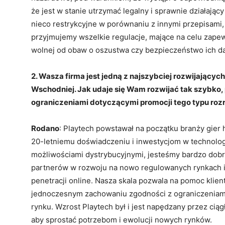
że jest w stanie utrzymać legalny i sprawnie działają
nieco restrykcyjne w porównaniu z innymi przepisami
przyjmujemy wszelkie regulacje, mające na celu zape
wolnej od obaw o oszustwa czy bezpieczeństwo ich 
2. Wasza firma jest jedną z najszybciej rozwijającyc
Wschodniej. Jak udaje się Wam rozwijać tak szybko
ograniczeniami dotyczącymi promocji tego typu roz
Rodano
: Playtech powstawał na początku branży gier 
20-letniemu doświadczeniu i inwestycjom w technologi
możliwościami dystrybucyjnymi, jesteśmy bardzo dob
partnerów w rozwoju na nowo regulowanych rynkach i
penetracji online. Nasza skala pozwala na pomoc klie
jednoczesnym zachowaniu zgodności z ograniczenia
rynku. Wzrost Playtech był i jest napędzany przez ciąg
aby sprostać potrzebom i ewolucji nowych rynków.