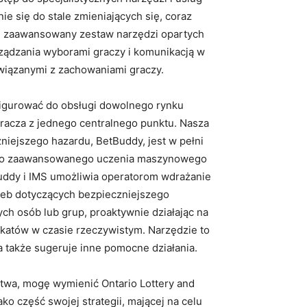
e się do stale zmieniających się, coraz
n zaawansowany zestaw narzędzi opartych
rządzania wyborami graczy i komunikacją w
związanymi z zachowaniami graczy.
figurować do obsługi dowolnego rynku
gracza z jednego centralnego punktu. Nasza
niejszego hazardu, BetBuddy, jest w pełni
 do zaawansowanego uczenia maszynowego
uddy i IMS umożliwia operatorom wdrażanie
eb dotyczących bezpieczniejszego
h osób lub grup, proaktywnie działając na
atów w czasie rzeczywistym. Narzędzie to
a także sugeruje inne pomocne działania.
stwa, mogę wymienić Ontario Lottery and
o część swojej strategii, mającej na celu