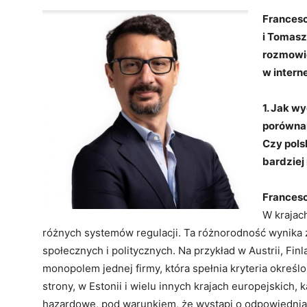
Francesc
i Tomasz
rozmowie
w intern
1. Jak w
porównan
Czy pols
bardziej
Francesc
W krajach
różnych systemów regulacji. Ta różnorodność wynika
społecznych i politycznych. Na przykład w Austrii, Finl
monopolem jednej firmy, która spełnia kryteria określ
strony, w Estonii i wielu innych krajach europejskich,
hazardowe, pod warunkiem, że wystąpi o odpowiednią