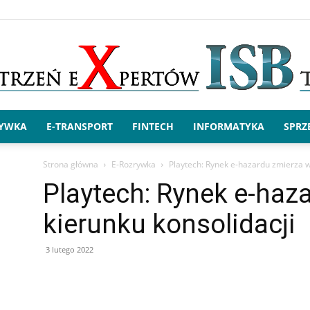
RYWKA
E-TRANSPORT
FINTECH
INFORMATYKA
SPRZ
x.ISBtech
Strona główna
E-Rozrywka
Playtech: Rynek e-hazardu zmierza w
Playtech: Rynek e-haz
kierunku konsolidacji
3 lutego 2022