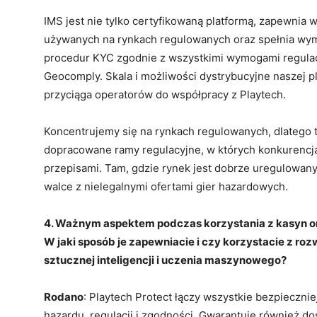
IMS jest nie tylko certyfikowaną platformą, zapewnia 
używanych na rynkach regulowanych oraz spełnia wymo
procedur KYC zgodnie z wszystkimi wymogami regulacyj
Geocomply. Skala i możliwości dystrybucyjne naszej pl
przyciąga operatorów do współpracy z Playtech.
Koncentrujemy się na rynkach regulowanych, dlatego
dopracowane ramy regulacyjne, w których konkurencj
przepisami. Tam, gdzie rynek jest dobrze uregulowa
walce z nielegalnymi ofertami gier hazardowych.
4. Ważnym aspektem podczas korzystania z kasyn o
W jaki sposób je zapewniacie i czy korzystacie z ro
sztucznej inteligencji i uczenia maszynowego?
Rodano
: Playtech Protect łączy wszystkie bezpieczni
hazardu, regulacji i zgodności. Gwarantuje również do