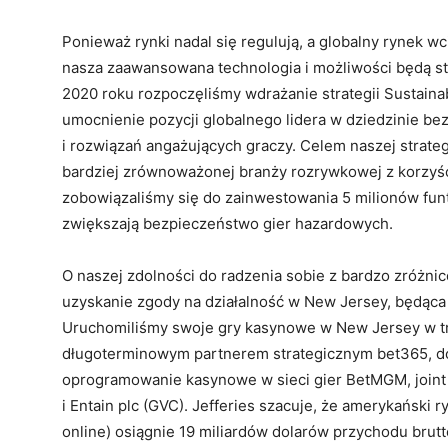
Ponieważ rynki nadal się regulują, a globalny rynek wc
nasza zaawansowana technologia i możliwości będą st
2020 roku rozpoczęliśmy wdrażanie strategii Sustaina
umocnienie pozycji globalnego lidera w dziedzinie be
i rozwiązań angażujących graczy. Celem naszej strateg
bardziej zrównoważonej branży rozrywkowej z korzyści
zobowiązaliśmy się do zainwestowania 5 milionów funtó
zwiększają bezpieczeństwo gier hazardowych.
O naszej zdolności do radzenia sobie z bardzo zróż
uzyskanie zgody na działalność w New Jersey, będąca
Uruchomiliśmy swoje gry kasynowe w New Jersey w t
długoterminowym partnerem strategicznym bet365, do
oprogramowanie kasynowe w sieci gier BetMGM, joint
i Entain plc (GVC). Jefferies szacuje, że amerykański 
online) osiągnie 19 miliardów dolarów przychodu brutt