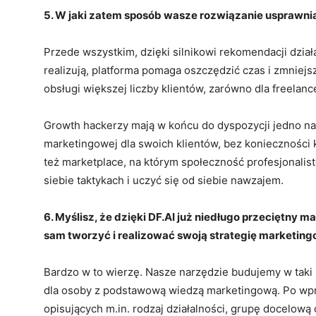
5. W jaki zatem sposób wasze rozwiązanie usprawnia
Przede wszystkim, dzięki silnikowi rekomendacji dzia
realizują, platforma pomaga oszczędzić czas i zmniejs
obsługi większej liczby klientów, zarówno dla freelanc
Growth hackerzy mają w końcu do dyspozycji jedno nar
marketingowej dla swoich klientów, bez konieczności 
też marketplace, na którym społeczność profesjonali
siebie taktykach i uczyć się od siebie nawzajem.
6. Myślisz, że dzięki DF.AI już niedługo przeciętny m
sam tworzyć i realizować swoją strategię marketin
Bardzo w to wierzę. Nasze narzędzie budujemy w taki 
dla osoby z podstawową wiedzą marketingową. Po wpr
opisujących m.in. rodzaj działalności, grupę docelow