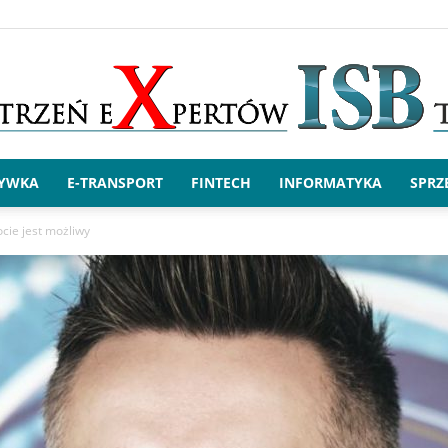
RYWKA
E-TRANSPORT
FINTECH
INFORMATYKA
SPRZ
x.ISBtech
cie jest możliwy