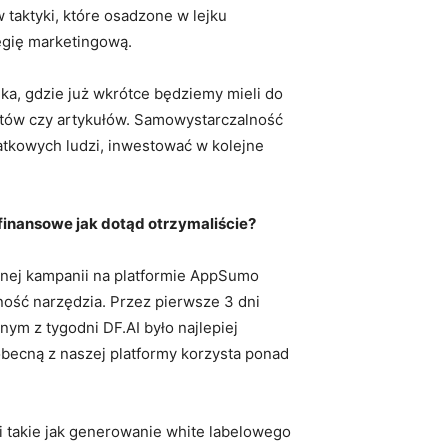
 taktyki, które osadzone w lejku
egię marketingową.
ka, gdzie już wkrótce będziemy mieli do
ostów czy artykułów. Samowystarczalność
datkowych ludzi, inwestować w kolejne
e finansowe jak dotąd otrzymaliście?
lnej kampanii na platformie AppSumo
ność narzędzia. Przez pierwsze 3 dni
ym z tygodni DF.AI było najlepiej
obecną z naszej platformy korzysta ponad
 takie jak generowanie white labelowego