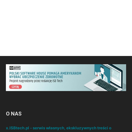
O NAS
x.ISBtech.pl - serwis własnych, ekskluzywnych treści o