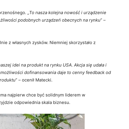
 przenośnego. „
To nasza kolejna nowość i
urządzenie
ożliwości podobnych urządzeń
obecnych na rynku
” –
lnie z własnych zysków. Niemniej skorzystało z
szej idei na produkt na rynku USA. Akcja się
udała i
k możliwości dofinansowania daje to
cenny feedback od
produktu
” – ocenił Matecki.
irma najpierw chce być solidnym liderem w
yjdzie odpowiednia skala biznesu.