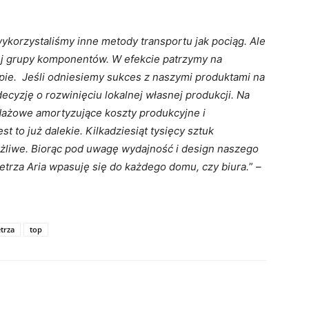
wykorzystaliśmy inne metody transportu jak
pociąg. Ale
iej grupy komponentów. W efekcie
patrzymy na
pie. Jeśli odniesiemy sukces z
naszymi produktami na
decyzję o rozwinięciu
lokalnej własnej produkcji. Na
edażowe
amortyzujące koszty produkcyjne i
st to już
dalekie. Kilkadziesiąt tysięcy sztuk
ożliwe. Biorąc
pod uwagę wydajność i design naszego
etrza Aria
wpasuję się do każdego domu, czy biura.
” –
trza
top