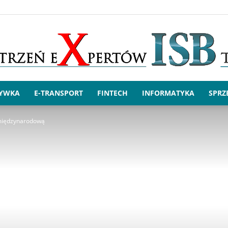
RYWKA
E-TRANSPORT
FINTECH
INFORMATYKA
SPRZ
x.ISBtech
 międzynarodową