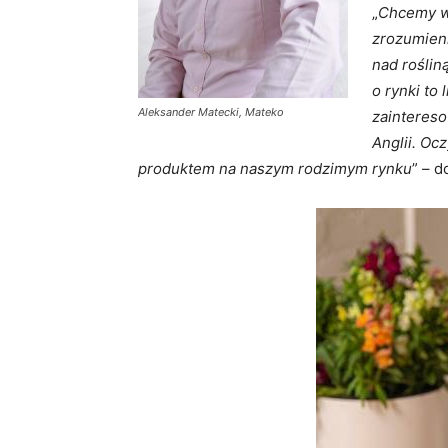
„
Chcemy w
zrozumieni
nad rośliną
o rynki to
Aleksander Matecki, Mateko
zainteres
Anglii. Oc
produktem na naszym
rodzimym rynku
” – 