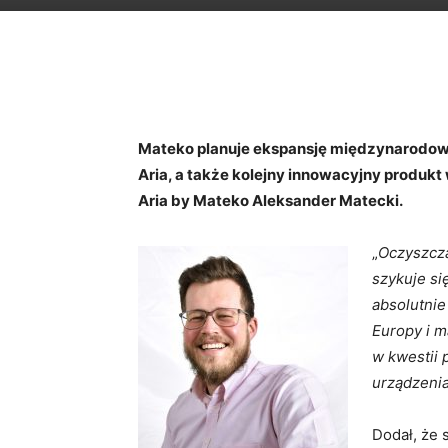
Mateko planuje ekspansję międzynarod
Aria, a także kolejny innowacyjny produk
Aria by Mateko Aleksander Matecki.
„
Oczyszcza
szykuje si
absolutnie
Europy i 
w kwestii
urządzeni
Dodał, że 