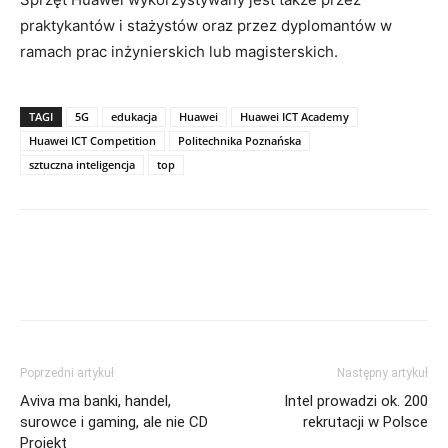
praktykantów i stażystów oraz przez dyplomantów w
ramach prac inżynierskich lub magisterskich.
TAGI
5G
edukacja
Huawei
Huawei ICT Academy
Huawei ICT Competition
Politechnika Poznańska
sztuczna inteligencja
top
Poprzedni artykuł
Następny artykuł
Aviva ma banki, handel,
Intel prowadzi ok. 200
surowce i gaming, ale nie CD
rekrutacji w Polsce
Projekt