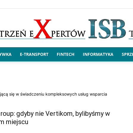
RYWKA
E-TRANSPORT
FINTECH
INFORMATYKA
SPRZ
x.ISBtech
ującą się w świadczeniu kompleksowych usług wsparcia
oup: gdyby nie Vertikom, bylibyśmy w
m miejscu