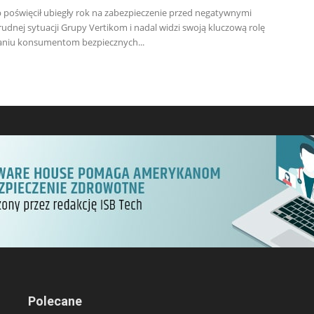
poświęcił ubiegły rok na zabezpieczenie przed negatywnymi
udnej sytuacji Grupy Vertikom i nadal widzi swoją kluczową rolę
aniu konsumentom bezpiecznych...
Polecane