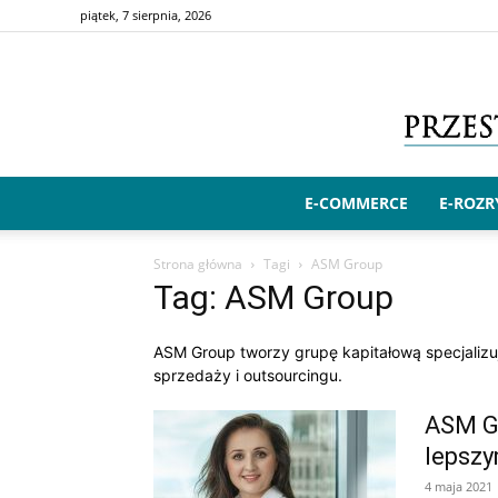
piątek, 7 sierpnia, 2026
E-COMMERCE
E-ROZ
Strona główna
Tagi
ASM Group
Tag: ASM Group
ASM Group tworzy grupę kapitałową specjaliz
sprzedaży i outsourcingu.
ASM Gr
lepszy
4 maja 2021