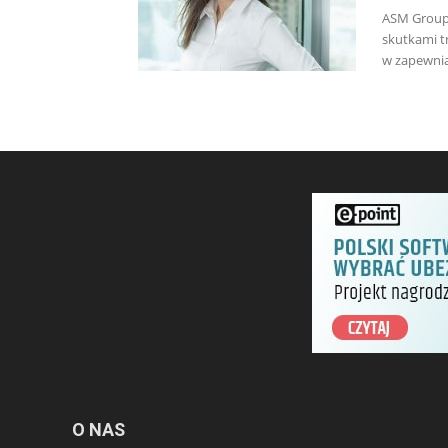
ASM Group 
skutkami tr
w zapewni
O NAS