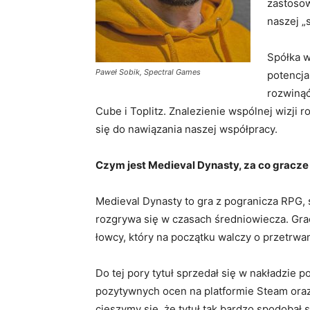
zastosow
naszej „s
Spółka 
Paweł Sobik, Spectral Games
potencja
rozwinąć
Cube i Toplitz. Znalezienie wspólnej wizji
się do nawiązania naszej współpracy.
Czym jest Medieval Dynasty, za co gracze 
Medieval Dynasty to gra z pogranicza RPG, st
rozgrywa się w czasach średniowiecza. Gra
łowcy, który na początku walczy o przetrwa
Do tej pory tytuł sprzedał się w nakładzie 
pozytywnych ocen na platformie Steam oraz 
cieszymy się, że tytuł tak bardzo spodobał