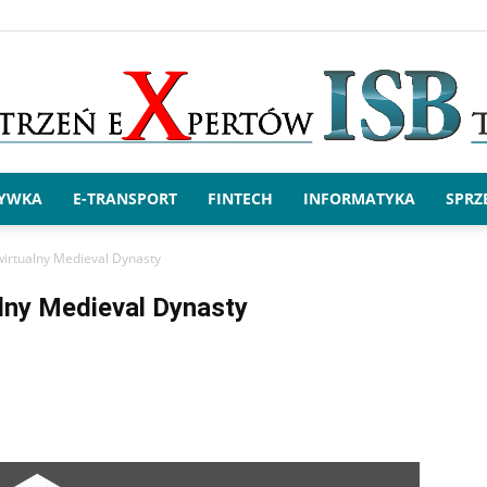
RYWKA
E-TRANSPORT
FINTECH
INFORMATYKA
SPRZ
x.ISBtech
wirtualny Medieval Dynasty
lny Medieval Dynasty