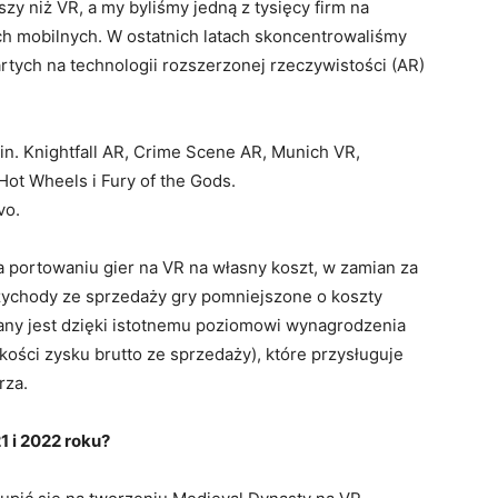
szy niż VR, a my byliśmy jedną z tysięcy firm na
ach mobilnych. W ostatnich latach skoncentrowaliśmy
artych na technologii rozszerzonej rzeczywistości (AR)
in. Knightfall AR, Crime Scene AR, Munich VR,
Hot Wheels i Fury of the Gods.
vo.
 portowaniu gier na VR na własny koszt, w zamian za
rzychody ze sprzedaży gry pomniejszone o koszty
any jest dzięki istotnemu poziomowi wynagrodzenia
ości zysku brutto ze sprzedaży), które przysługuje
rza.
1 i 2022 roku?