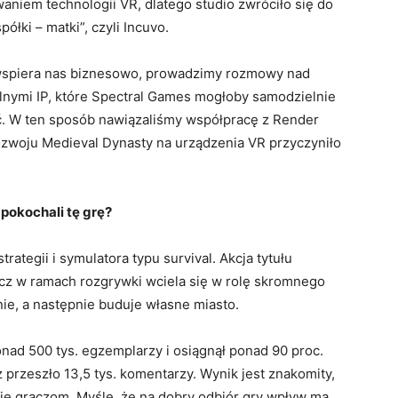
aniem technologii VR, dlatego studio zwróciło się do
półki – matki”, czyli Incuvo.
wspiera nas biznesowo, prowadzimy rozmowy nad
lnymi IP, które Spectral Games mogłoby samodzielnie
. W ten sposób nawiązaliśmy współpracę z Render
 rozwoju Medieval Dynasty na urządzenia VR przyczyniło
pokochali tę grę?
rategii i symulatora typu survival. Akcja tytułu
cz w ramach rozgrywki wciela się w rolę skromnego
nie, a następnie buduje własne miasto.
ponad 500 tys. egzemplarzy i osiągnął ponad 90 proc.
przeszło 13,5 tys. komentarzy. Wynik jest znakomity,
 się graczom. Myślę, że na dobry odbiór gry wpływ ma