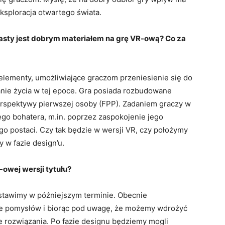
ksploracja otwartego świata.
ty jest dobrym materiałem na grę VR-ową? Co za
lementy, umożliwiające graczom przeniesienie się do
nie życia w tej epoce. Gra posiada rozbudowane
erspektywy pierwszej osoby (FPP). Zadaniem graczy w
ego bohatera, m.in. poprzez zaspokojenie jego
o postaci. Czy tak będzie w wersji VR, czy położymy
y w fazie design’u.
owej wersji tytułu?
stawimy w późniejszym terminie. Obecnie
le pomysłów i biorąc pod uwagę, że możemy wdrożyć
e rozwiązania. Po fazie designu będziemy mogli