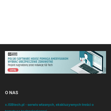
O NAS
x.ISBtech.pl - serwis własnych, ekskluzywnych treści o
tematyce technologicznej