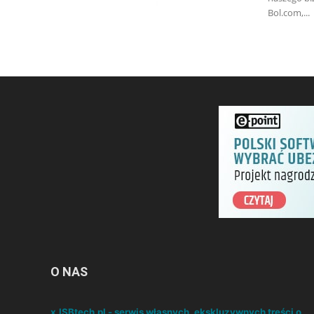
Bol.com,...
O NAS
x.ISBtech.pl - serwis własnych, ekskluzywnych treści o