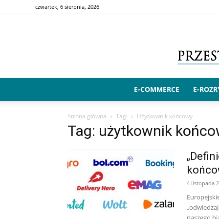
czwartek, 6 sierpnia, 2026
E-COMMERCE
E-ROZ
Strona główna
Tagi
Użytkownik końcowy
Tag: użytkownik końc
„Defin
końcow
4 listopada 
Europejski
„odwiedzaj
naszego bi