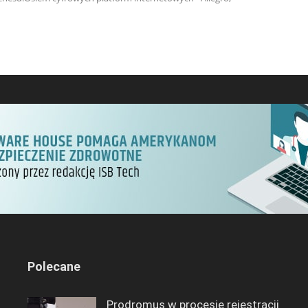
Polecane
Prodromus w procesie rejestracji