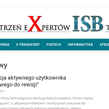
RYWKA
E-TRANSPORT
FINTECH
INFORMATYKA
SPRZ
x.ISBtech
owy
icja aktywnego użytkownika
ego do rewizji”
2021
e firmy technologiczne alarmują Radę Europejską: różnica między
ącymi”, a „aktywnymi klientami” ma kluczowe znaczenie dla
znesu.Osiem cyfrowych platform internetowych - Allegro,