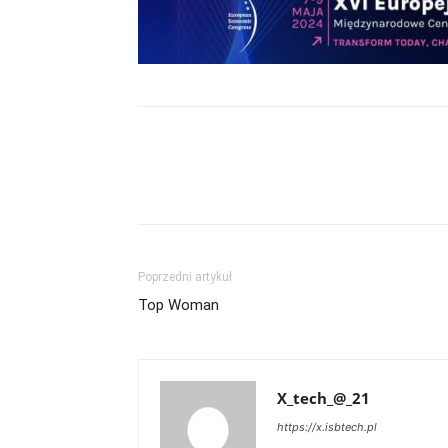
Poprzedni artykuł
Top Woman
X_tech_@_21
https://x.isbtech.pl