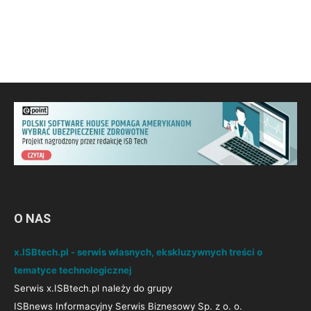
O NAS
x.ISBtech.pl - serwis własnych, ekskluzywnych treści o
tematyce technologicznej
Serwis x.ISBtech.pl należy do grupy
ISBnews Informacyjny Serwis Biznesowy Sp. z o. o.