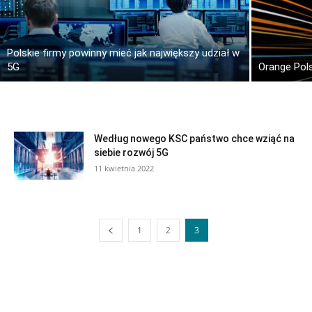
Polskie firmy powinny mieć jak największy udział w
5G
Orange Pols
Według nowego KSC państwo chce wziąć na
siebie rozwój 5G
11 kwietnia 2022
1
2
3